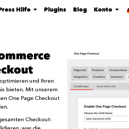
ress Hilfe
Plugins
Blog
Konto
commerce
eckout
ptimieren und Ihren
is bieten. Mit unserem
einen One Page Checkout
en.
 gesamten Checkout-
lidieren, was die