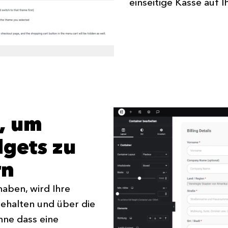
einseitige Kasse auf 
t, um
gets zu
rn
haben, wird Ihre
behalten und über die
hne dass eine