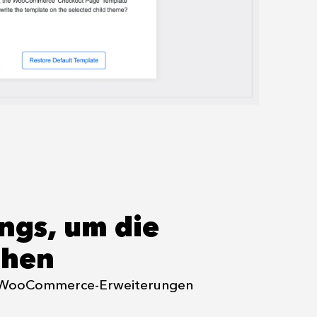
ngs, um die
öhen
ren WooCommerce-Erweiterungen